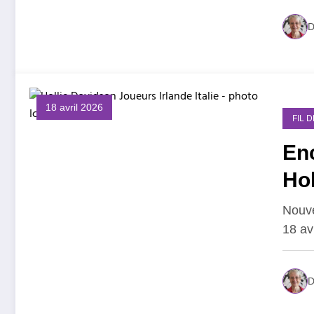
D
18 avril 2026
FIL 
En
Hol
Nouve
18 av
D