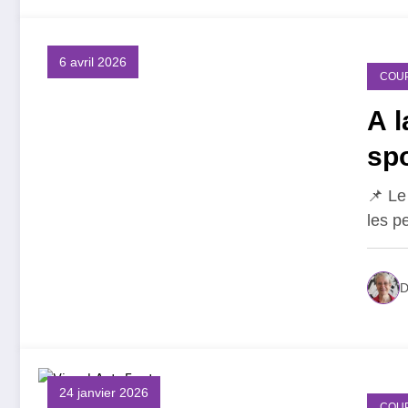
6 avril 2026
COU
A l
spo
📌 Le
les p
D
24 janvier 2026
COU