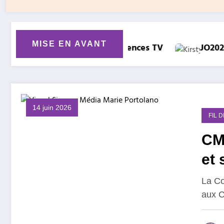
MISE EN AVANT
es TV
JO2028 : le retour des tests de féminité !
14 juin 2026
FIL 
CM2
et 
La Co
aux C