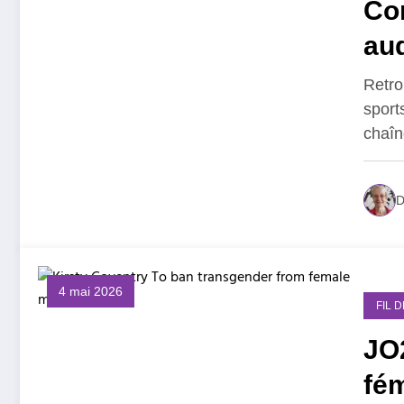
Com
au
Retro
sport
chaî
D
4 mai 2026
FIL 
JO2
fém