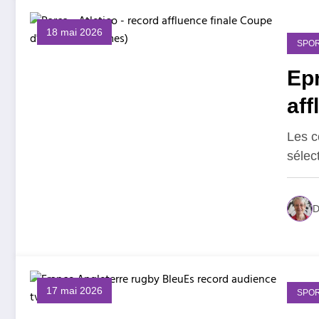
18 mai 2026
SPOR
Ep
aff
Les c
sélec
D
17 mai 2026
SPOR