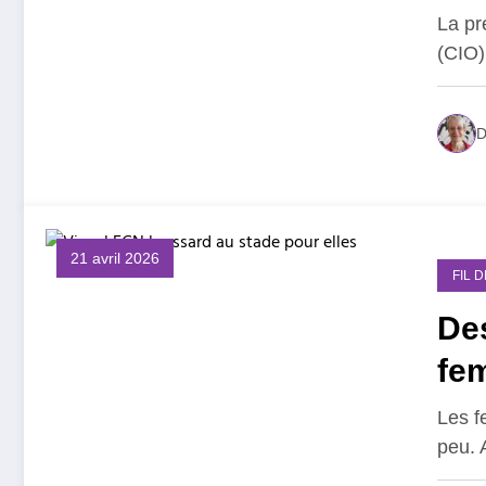
La pr
(CIO)
D
21 avril 2026
FIL 
Des
fem
Les f
peu. 