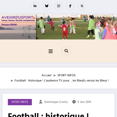
Aller
au
contenu
Accueil
SPORT-INFOS
Football : historique ! L’audience TV pour …les BleuEs versus les Bleus !
SPORT-INFOS
Dominique Crochu
9 Juin 2019
Football : historique !