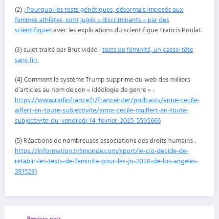
(2) :
Pourquoi les tests génétiques, désormais imposés aux
femmes athlètes, sont jugés « discriminants » par des
scientifiques
avec les explications du scientifique Francis Poulat.
(3) sujet traité par Brut vidéo :
tests de féminité, un casse-tête
sans fin
(4) Comment le système Trump supprime du web des milliers
d’articles au nom de son « idéologie de genre » :
https://www.radiofrance.fr/franceinter/podcasts/anne-cecile-
ailfert-en-toute-subjectivite/anne-cecile-mailfert-en-toute-
subjectivite-du-vendredi-14-fevrier-2025-5505666
(5) Réactions de nombreuses associations des droits humains :
https://information.tv5monde.com/sport/le-cio-decide-de-
retablir-les-tests-de-feminite-pour-les-jo-2028-de-los-angeles-
2815231
Previous post