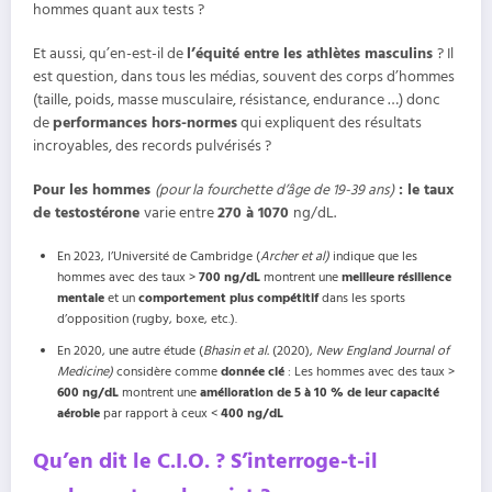
hommes quant aux tests ?
Et aussi, qu’en-est-il de
l’équité entre les athlètes masculins
? Il
est question, dans tous les médias, souvent des corps d’hommes
(taille, poids, masse musculaire, résistance, endurance …) donc
de
performances hors-normes
qui expliquent des résultats
incroyables, des records pulvérisés ?
Pour les hommes
(pour la fourchette d’âge de 19-39 ans)
: le taux
de testostérone
varie entre
270 à 1070
ng/dL.
En 2023, l’Université de Cambridge (
Archer et al)
indique que les
hommes avec des taux >
700 ng/dL
montrent une
meilleure résilience
mentale
et un
comportement plus compétitif
dans les sports
d’opposition (rugby, boxe, etc.).
En 2020, une autre étude (
Bhasin et al.
(2020),
New England Journal of
Medicine)
considère comme
donnée clé
: Les hommes avec des taux >
600 ng/dL
montrent une
amélioration de 5 à 10 % de leur capacité
aérobie
par rapport à ceux <
400 ng/dL
Qu’en dit le C.I.O. ? S’interroge-t-il