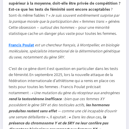
supérieur à la moyenne
,
doit-elle être privée de compétition ?
Est-ce que les tests de féminité sont encore acceptables
?
Sont-ils même fiables ?
« Je suis souvent extrêmement surprise par
la panique morale que la participation des « femmes trans » génère
.
Cette obsession –
surtout des hommes
– pour une minorité
statistique cache un danger plus vaste pour toutes les femmes.
Francis Poulat
est un chercheur français, à Montpellier, en biologie
moléculaire, spécialiste international de la détermination génétique
du sexe, notamment du
gène SRY.
C’est de ce gène dont il est question en particulier dans les tests
de féminité. En septembre 2025, lors la nouvelle attaque de la
fédération internationale d’athlétisme qui a remis en place ces
tests pour toutes les femmes : Francis Poulat précisait
notamment :
« Une mutation du gène du récepteur aux androgènes
rend la testostérone inefficace
: bien que ces femmes XY
possèdent le gène SRY et des testicules actifs,
les hormones
produites restent sans effet
— comme une clé incapable d’ouvrir
une serrure défaillante ».
. Il ajoutait :
«
Dans les deux cas
, la
présence du chromosome Y et de SRY ne leur confère pas