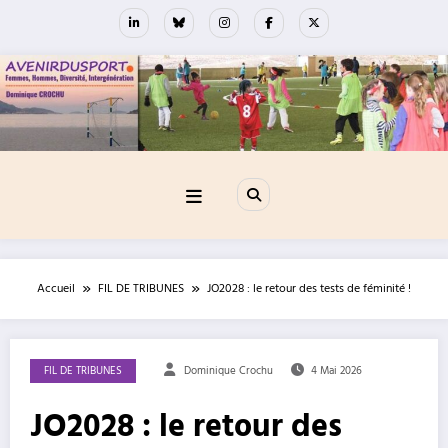
Aller
au
contenu
Accueil
FIL DE TRIBUNES
JO2028 : le retour des tests de féminité !
FIL DE TRIBUNES
Dominique Crochu
4 Mai 2026
JO2028 : le retour des