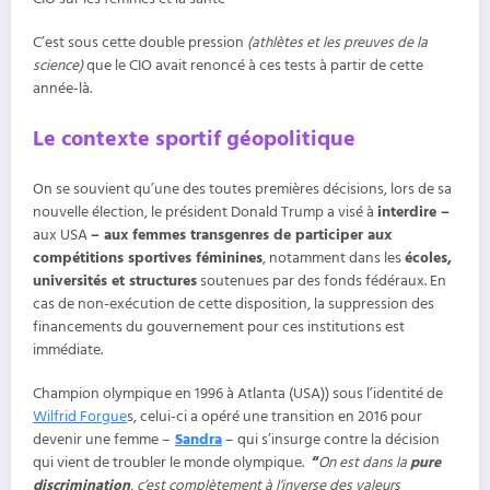
C’est sous cette double pression
(athlètes et les preuves de la
science)
que le CIO avait renoncé à ces tests à partir de cette
année-là.
Le contexte sportif géopolitique
On se souvient qu’une des toutes premières décisions, lors de sa
nouvelle élection, le président Donald Trump a visé à
interdire –
aux USA
– aux femmes transgenres de participer aux
compétitions sportives féminines
, notamment dans les
écoles,
universités et structures
soutenues par des fonds fédéraux. En
cas de non-exécution de cette disposition, la suppression des
financements du gouvernement pour ces institutions est
immédiate.
Champion olympique en 1996 à Atlanta (USA)) sous l’identité de
Wilfrid Forgue
s, celui-ci a opéré une transition en 2016 pour
devenir une femme –
Sandra
– qui s’insurge contre la décision
qui vient de troubler le monde olympique.
“
On est dans la
pure
discrimination
, c’est complètement à l’inverse des valeurs