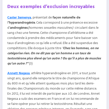
Deux exemples d’exclusion incroyables
Caster Semenya
, présentait de
façon naturelle de
l
‘hyperandrogénie
. Cela correspond à une présence excessive
d’
androgènes
(hormones sexuelles masculines)
circulant dans le
sang chez une femme. Cette championne d’athlétisme a été
condamnée à prendre des médicaments pour faire baisser son
taux d’androgènes ce qu’elle a refusé. Elle a été suspendue des
compétitions. Elle évoque à juste titre
“
Chez les hommes, on ne
catégorise rien. On ne dit pas qu’un homme a un taux de
testostérone plus élevé qu’un autre ? Ou qu’il a plus de muscles
qu’un autre ?”
(3)
Annett Negesa
,
athlète hyperandrogène en 2011, a tout juste
vingt ans, quand elle remporte le titre de championne d’Afrique
du 800 m et qu’elle atteint quelques mois plus tard les demi-
finales des Championnats du monde sur cette même distance.
En 2012, il lui est interdit de participer aux J.O. de Londres. Annet
Negesa a subi des examens en France et on lui recommande de
se faire opérer pour lui retirer la testostérone. Résultat une
ablation des organes génitaux internes, en Ouganda, sans son