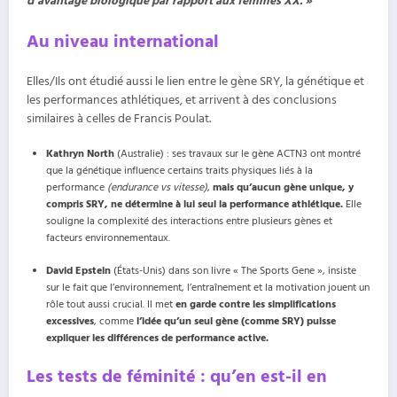
d’avantage biologique par rapport aux femmes XX. »
Au niveau international
Elles/Ils ont étudié aussi le lien entre le gène SRY, la génétique et
les performances athlétiques, et arrivent à des conclusions
similaires à celles de Francis Poulat.
Kathryn North
(Australie) : ses travaux sur le gène ACTN3 ont montré
que la génétique influence certains traits physiques liés à la
performance
(endurance vs vitesse)
,
mais qu’aucun gène unique, y
compris SRY, ne détermine à lui seul la performance athlétique.
Elle
souligne la complexité des interactions entre plusieurs gènes et
facteurs environnementaux.
David Epstein
(États-Unis) dans son livre « The Sports Gene », insiste
sur le fait que l’environnement, l’entraînement et la motivation jouent un
rôle tout aussi crucial. Il met
en garde contre les simplifications
excessives
, comme
l’idée qu’un seul gène (comme SRY) puisse
expliquer les différences de performance active.
Les tests de féminité : qu’en est-il en