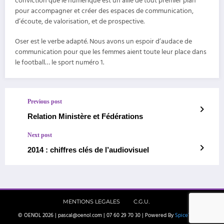
conviction que le numérique est un allié de tout premier plan
pour accompagner et créer des espaces de communication,
d’écoute, de valorisation, et de prospective.
Oser est le verbe adapté. Nous avons un espoir d’audace de
communication pour que les femmes aient toute leur place dans
le football… le sport numéro 1.
Previous post
Relation Ministère et Fédérations
Next post
2014 : chiffres clés de l’audiovisuel
MENTIONS LEGALES
C.G.U.
© OENOL 2026 | pascal@oenol.com | 07 60 29 70 30 | Powered By
SpiceThemes