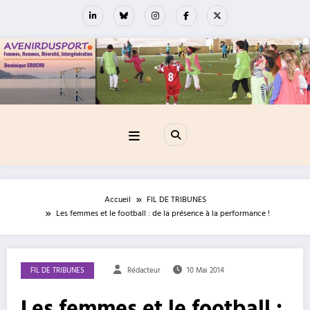
Aller
au
contenu
Accueil
FIL DE TRIBUNES
Les femmes et le football : de la présence à la performance !
FIL DE TRIBUNES
Rédacteur
10 Mai 2014
Les femmes et le football :