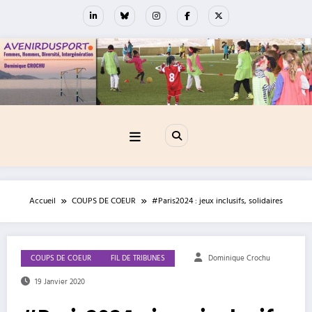
Aller
au
contenu
Accueil
COUPS DE COEUR
#Paris2024 : jeux inclusifs, solidaires
COUPS DE COEUR
FIL DE TRIBUNES
Dominique Crochu
19 Janvier 2020