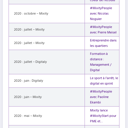
coeur de l’écoute
#MixityPeople
2020 : octobre – Mixity
avec Nicolas
Noguier
#MixityPeople
2020 : juillet – Mixity
avec Pierre Meisel
Entreprendre dans
2020 : juillet – Mixity
les quartiers
Formation à
distance :
2020 : juillet – Digitaly
Management /
Digital
Le sport à l’arrêt, le
2020 : juin : Digitaly
digital en sprint
#MixityPeople
2020 : juin – Mixity
avec Paoline
Ekambi
Mixity lance
2020 : mai – Mixity
#MixityStart pour
PME et…