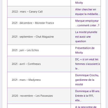
Mixity
Aller chercher en
2022 : mars – Canary Call
équipe la médaille…
Marque employeur
2021 : décembre – Monster France
: comment créer ..?
La mixité plurielle
2021 : septembre – Chut Magazine
est aussi une
question
Présentation de
2021 : juin – Les Echos
Mixity
DC, « si on veut les
2021 : avril – Confinews
femmes s’assoient à
la ..
Dominique Crochu,
2021 : mars – Madyness
gardienne de la
mixité
Dominique a 69 ans.
2020 : novembre – Les Passeuses
Entrée à la FFF,
elle…
A la rencontre de