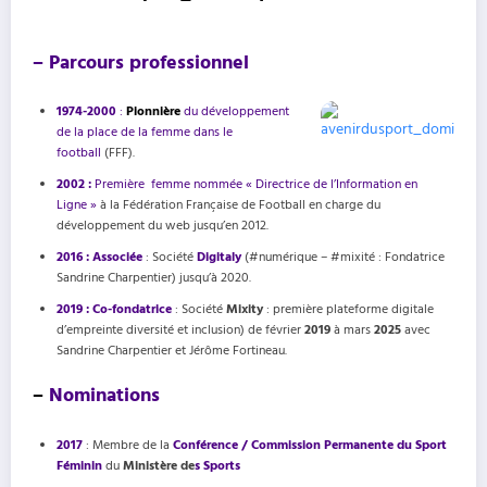
– Parcours professionnel
1974-2000
:
Pionnière
du développement
de la place de la femme dans le
football
(FFF).
2002 :
Première femme nommée « Directrice de l’Information en
Ligne »
à la Fédération Française de Football en charge du
développement du web jusqu’en 2012.
2016 : Associée
: Société
Digitaly
(#numérique – #mixité : Fondatrice
Sandrine Charpentier) jusqu’à 2020.
2019 : Co-fondatrice
: Société
Mixity
: première plateforme digitale
d’empreinte diversité et inclusion) de février
2019
à mars
2025
avec
Sandrine Charpentier et Jérôme Fortineau.
–
Nominations
2017
: Membre de la
Conférence / Commission Permanente du Sport
Féminin
du
Ministère de
s
Sports