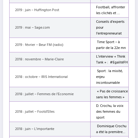
Football, affronter
2019 : juin – Huffington Post
les clichés et …
Conseils d’experts
2019 : mai – Sage.com
pour
l’entrepreneuriat
Time Sport – à
2019 : février – Beur FM (radio)
partir de la 22e mn
L’interview « Think
2018 : novembre – Marie-Claire
Tank » : #EgalitéFH
Sport : la mixité,
2018 : octobre – IRIS International
enjeu
incontournable
« Pas de croissance
2018 : juillet – Femmes de l’Economie
sans les femmes »
D. Crochu, la voix
2018 : juillet – Footd’Elles
des femmes du
sport
Dominique Crochu
2018 : juin – L’importante
a été la première…