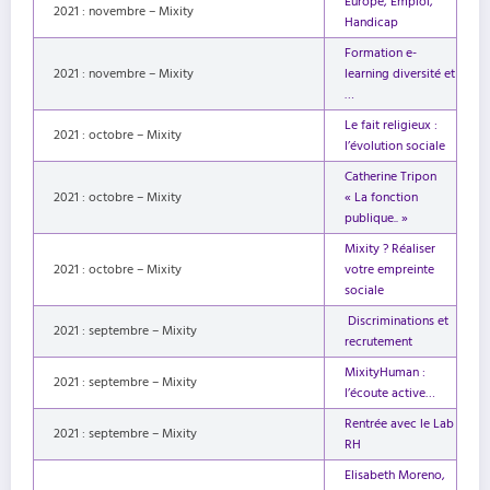
Europe, Emploi,
2021 : novembre – Mixity
Handicap
Formation e-
2021 : novembre – Mixity
learning diversité et
…
Le fait religieux :
2021 : octobre – Mixity
l’évolution sociale
Catherine Tripon
2021 : octobre – Mixity
« La fonction
publique.. »
Mixity ? Réaliser
2021 : octobre – Mixity
votre empreinte
sociale
Discriminations et
2021 : septembre – Mixity
recrutement
MixityHuman :
2021 : septembre – Mixity
l’écoute active…
Rentrée avec le Lab
2021 : septembre – Mixity
RH
Elisabeth Moreno,