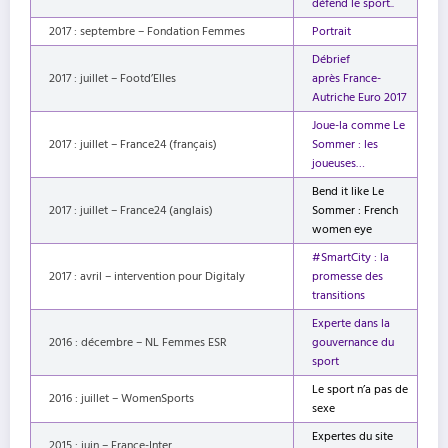
défend le sport..
2017 : septembre – Fondation Femmes
Portrait
Débrief
2017 : juillet – Footd’Elles
après France-
Autriche Euro 2017
Joue-la comme Le
2017 : juillet – France24 (français)
Sommer : les
joueuses…
Bend it like Le
2017 : juillet – France24 (anglais)
Sommer : French
women eye
#SmartCity : la
2017 : avril – intervention pour Digitaly
promesse des
transitions
Experte dans la
2016 : décembre – NL Femmes ESR
gouvernance du
sport
Le sport n’a pas de
2016 : juillet – WomenSports
sexe
Expertes du site
2015 : juin – France-Inter