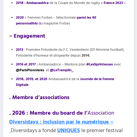
2018 : Ambassadrice
de la Coupe du Monde de rugby
«
France 2023
»
2020 :
: Femmes Forbes – Sélectionnée
parmi les 40
personnalités
du
magazine Forbes
– Engagement
2013
: Première Présidente du F.C. Vendenheim (D1 féminine football).
Présidente d’honneur et dirigeante depuis
2014.
2016 et 2017
:
Ambassadrice – Mentore plan
#LesSprinteuses
avec
@ParisPionnieres
et
@
LeTremplin_
2018, 2019, et 2020
Ambassadrice de la
Journée de la Femme
Digitale
. Membre d’associations
. 2026
: Membre du board de l’
Association
Diversidays : inclusion par le numérique –
Diversidays a fondé
UNIQUES
le premier festival