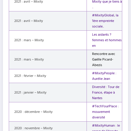
2021 : avril – Mixity
Mixity que je tiens à
..
#MixityGlobal, la
2021 : avril – Mixity
1ère empreinte
sociale..
Les aidants ?
2021 : mars – Mixity
femmes et hommes
en
Rencontre avec
2021 : mars – Mixity
Gaëlle Picard-
Abezis
#MixityPeople :
2021 : février – Mixity
Aurélie Jean
Diversité : Tour de
2021 : janvier – Mixity
France, étape à
Nantes
#TechYourPlace :
2020 : décembre – Mixity
mouvement
diversité
#MixityHuman : le
2020 : novembre – Mixity