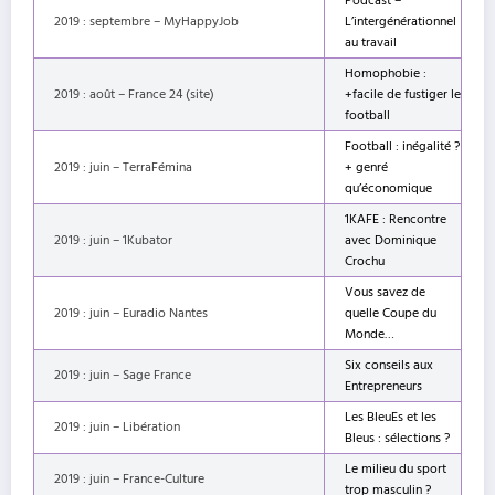
Podcast –
2019 : septembre – MyHappyJob
L’intergénérationnel
au travail
Homophobie :
2019 : août – France 24 (site)
+facile de fustiger le
football
Football : inégalité ?
2019 : juin – TerraFémina
+ genré
qu’économique
1KAFE : Rencontre
2019 : juin – 1Kubator
avec Dominique
Crochu
Vous savez de
2019 : juin – Euradio Nantes
quelle Coupe du
Monde…
Six conseils aux
2019 : juin – Sage France
Entrepreneurs
Les BleuEs et les
2019 : juin – Libération
Bleus : sélections ?
Le milieu du sport
2019 : juin – France-Culture
trop masculin ?