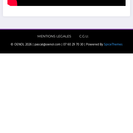
MENTIONS LEGALES
C.G.U.
© OENOL 2026 | pascal@oenol.com | 07 60 29 70 30 | Powered By
SpiceThemes