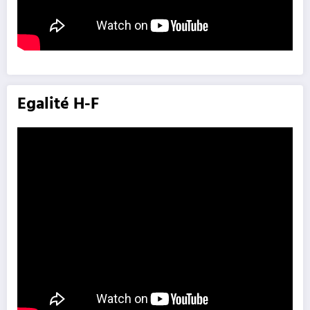
Egalité H-F