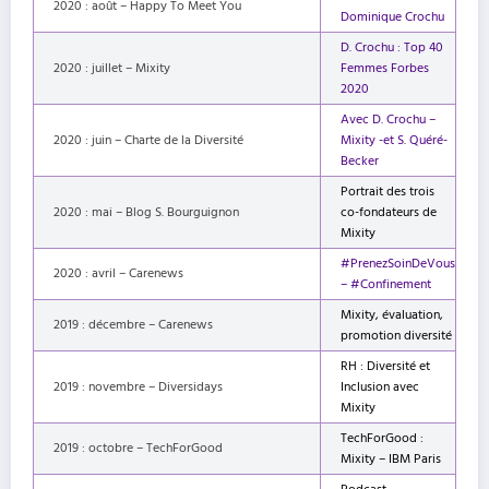
2020 : août – Happy To Meet You
Dominique Crochu
D. Crochu : Top 40
2020 : juillet – Mixity
Femmes Forbes
2020
Avec D. Crochu –
2020 : juin – Charte de la Diversité
Mixity -et S. Quéré-
Becker
Portrait des trois
2020 : mai – Blog S. Bourguignon
co-fondateurs de
Mixity
#PrenezSoinDeVous
2020 : avril – Carenews
– #Confinement
Mixity, évaluation,
2019 : décembre – Carenews
promotion diversité
RH : Diversité et
2019 : novembre – Diversidays
Inclusion avec
Mixity
TechForGood :
2019 : octobre – TechForGood
Mixity – IBM Paris