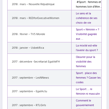
#Sport : femmes et
2018 : mars – Nouvelle République
hommes loin d’être ..
Le sens et la
2018 : mars – REDforExecutiveWomen
cohérence de ses
choix de vie
Sport « féminin » ?
2018 : février – TV5 Monde
Visibilité gagnée
aux …
La mixité est-elle
2018 : janvier – UsbekRica
l’avenir du sport ?
Oeuvrer pour la
2017 : décembre -Secrétariat EgalitéFH
visibilité des
femmes
Sport : place des
2017 : septembre – LesNNews
femmes ? Casser les
codes
Le Sport … ni
2017 : septembre – EgalActu
féminin ni masculin
Comment le
2017 : septembre – RTLGirls
gouvernement