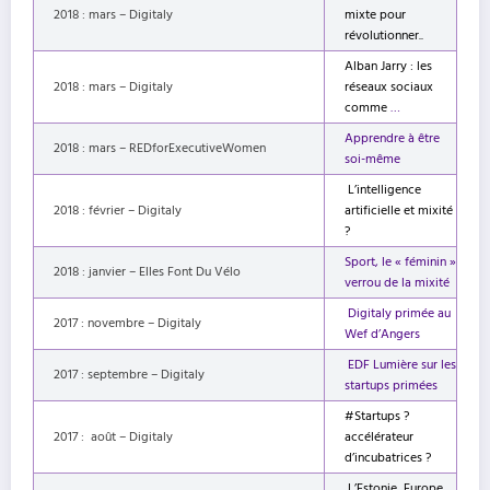
2018 : mars – Digitaly
mixte pour
révolutionner..
Alban Jarry : les
2018 : mars – Digitaly
réseaux sociaux
comme
…
Apprendre à être
2018 : mars – REDforExecutiveWomen
soi-même
L’intelligence
2018 : février – Digitaly
artificielle et mixité
?
Sport, le « féminin »
2018 : janvier – Elles Font Du Vélo
verrou de la mixité
Digitaly primée au
2017 : novembre – Digitaly
Wef d’Angers
EDF Lumière sur les
2017 : septembre – Digitaly
startups primées
#Startups ?
2017 : août – Digitaly
accélérateur
d’incubatrices ?
L’Estonie, Europe