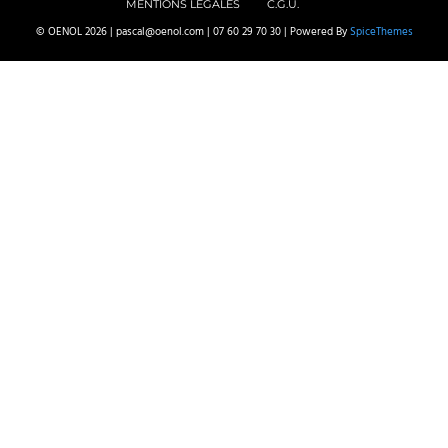
MENTIONS LEGALES
C.G.U.
© OENOL 2026 | pascal@oenol.com | 07 60 29 70 30 | Powered By
SpiceThemes