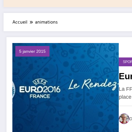
Accueil
animations
5 janvier 2015
SPOR
Eur
La FF
place
D