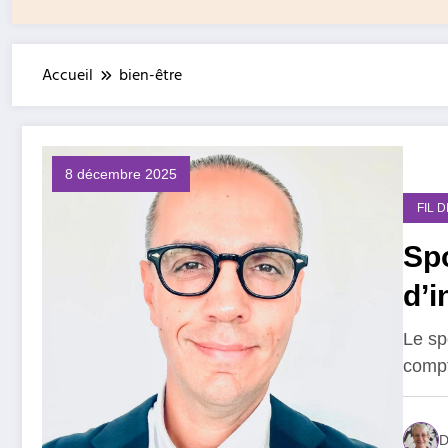
Accueil
bien-être
8 décembre 2025
FIL 
Spo
d’i
Le sp
compt
D