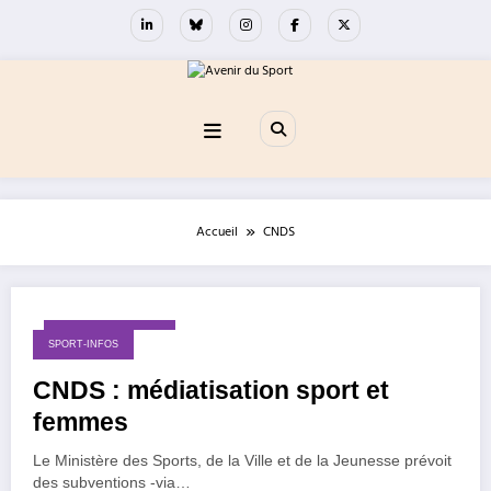
Aller
au
contenu
Accueil
CNDS
17 septembre 2014
SPORT-INFOS
CNDS : médiatisation sport et
femmes
Le Ministère des Sports, de la Ville et de la Jeunesse prévoit
des subventions -via…