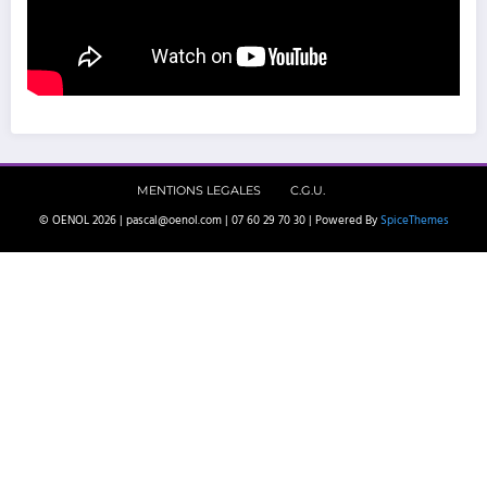
MENTIONS LEGALES
C.G.U.
© OENOL 2026 | pascal@oenol.com | 07 60 29 70 30 | Powered By
SpiceThemes