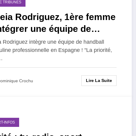
DE TRIBUNES
reia Rodriguez, 1ère femme
ntégrer une équipe de
ndball masculine
a Rodriguez intègre une équipe de handball
line professionnelle en Espagne ! "La priorité,
…
Lire La Suite
ominique Crochu
T-INFOS