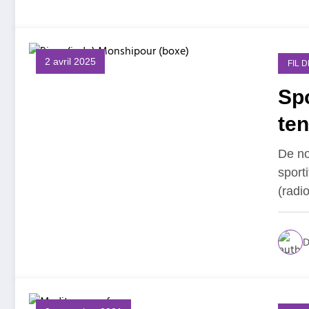
2 avril 2025
FIL 
Spo
ten
De n
sport
(radio
D