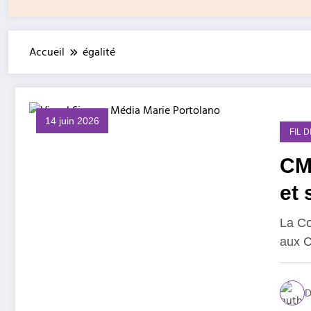
Accueil
égalité
14 juin 2026
FIL 
CM2
et 
La Co
aux C
D