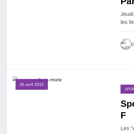
Par
Jeudi
les 
D
26 avril 2015
SPOR
Spo
F
Les "