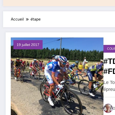
Accueil
étape
19 juillet 2017
COU
#TD
#F
Le To
épreu
D