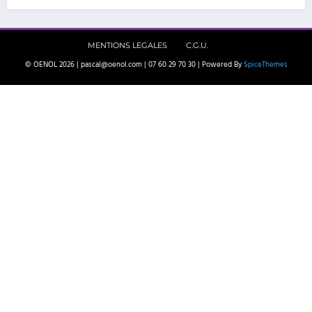
MENTIONS LEGALES
C.G.U.
© OENOL 2026 | pascal@oenol.com | 07 60 29 70 30 | Powered By
SpiceThemes