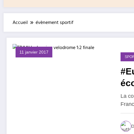
Accueil
évènement sportif
11 janvier 2017
SPOR
#Eu
éc
La co
Franc
D