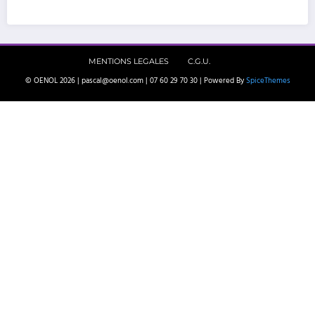
MENTIONS LEGALES
C.G.U.
© OENOL 2026 | pascal@oenol.com | 07 60 29 70 30 | Powered By
SpiceThemes