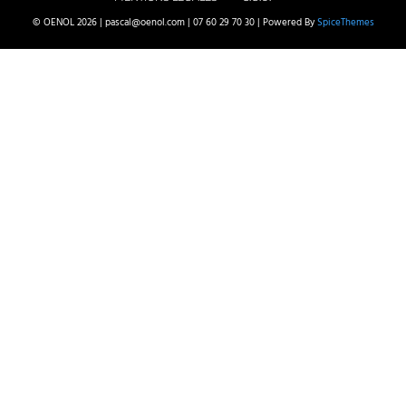
© OENOL 2026 | pascal@oenol.com | 07 60 29 70 30 | Powered By
SpiceThemes