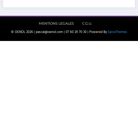
MENTIONS LEGALES
C.G.U.
© OENOL 2026 | pascal@oenol.com | 07 60 29 70 30 | Powered By
SpiceThemes