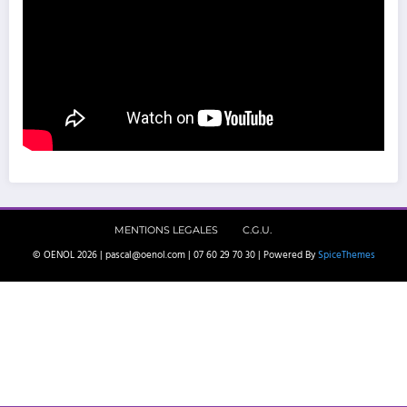
MENTIONS LEGALES
C.G.U.
© OENOL 2026 | pascal@oenol.com | 07 60 29 70 30 | Powered By
SpiceThemes