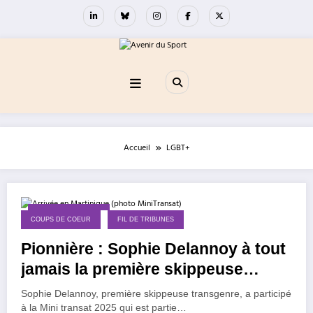
Aller
au
contenu
Accueil
LGBT+
13 novembre 2025
COUPS DE COEUR
FIL DE TRIBUNES
Pionnière : Sophie Delannoy à tout
jamais la première skippeuse
transgenre à avoir « fait la mini-
Sophie Delannoy, première skippeuse transgenre, a participé
transat » !
à la Mini transat 2025 qui est partie…