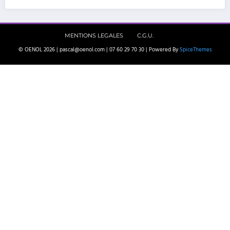
MENTIONS LEGALES
C.G.U.
© OENOL 2026 | pascal@oenol.com | 07 60 29 70 30 | Powered By
SpiceThemes