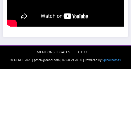
MENTIONS LEGALES
C.G.U.
© OENOL 2026 | pascal@oenol.com | 07 60 29 70 30 | Powered By
SpiceThemes