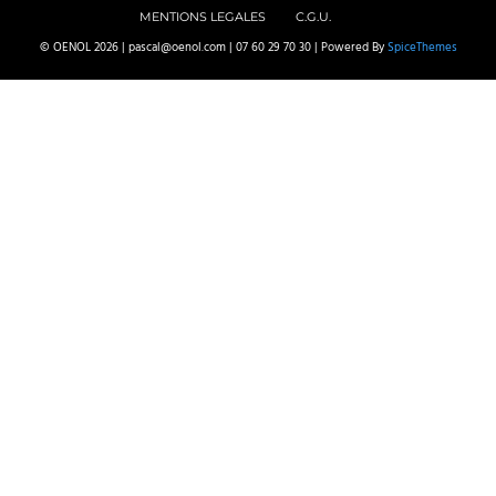
MENTIONS LEGALES
C.G.U.
© OENOL 2026 | pascal@oenol.com | 07 60 29 70 30 | Powered By
SpiceThemes