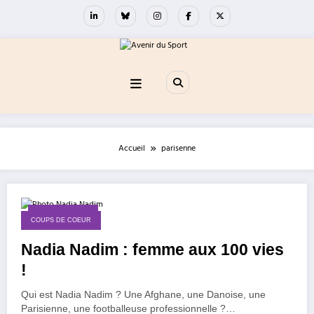
Aller
au
contenu
Accueil
parisenne
15 janvier 2022
COUPS DE COEUR
Nadia Nadim : femme aux 100 vies
!
Qui est Nadia Nadim ? Une Afghane, une Danoise, une
Parisienne, une footballeuse professionnelle ?…