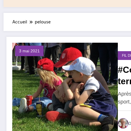
Accueil
pelouse
3 mai 2021
FIL 
#Co
ter
Après
sport
D