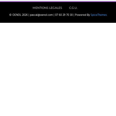
MENTIONS LEGALES
C.G.U.
© OENOL 2026 | pascal@oenol.com | 07 60 29 70 30 | Powered By
SpiceThemes