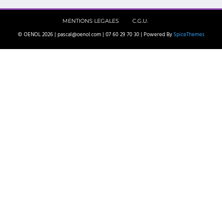
MENTIONS LEGALES
C.G.U.
© OENOL 2026 | pascal@oenol.com | 07 60 29 70 30 | Powered By
SpiceThemes