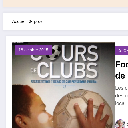
Accueil
pros
18 octobre 2015
SPOR
Foo
de
Les c
des o
loca
D