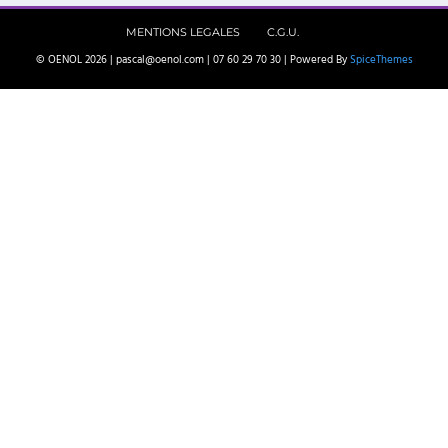
MENTIONS LEGALES
C.G.U.
© OENOL 2026 | pascal@oenol.com | 07 60 29 70 30 | Powered By
SpiceThemes