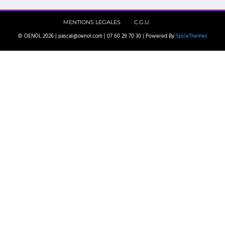
MENTIONS LEGALES
C.G.U.
© OENOL 2026 | pascal@oenol.com | 07 60 29 70 30 | Powered By
SpiceThemes