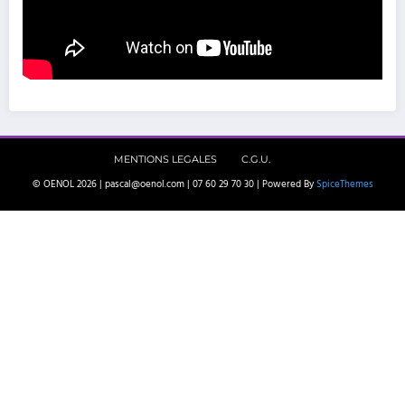
MENTIONS LEGALES
C.G.U.
© OENOL 2026 | pascal@oenol.com | 07 60 29 70 30 | Powered By
SpiceThemes