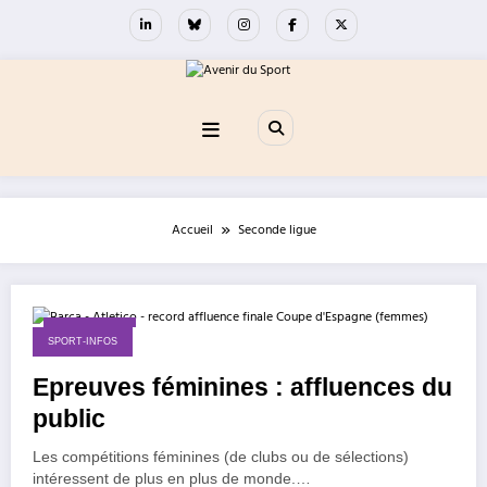
Aller
au
contenu
Accueil
Seconde ligue
18 mai 2026
SPORT-INFOS
Epreuves féminines : affluences du
public
Les compétitions féminines (de clubs ou de sélections)
intéressent de plus en plus de monde.…