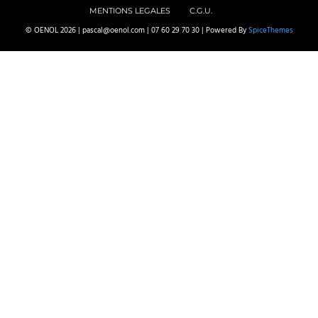
MENTIONS LEGALES
C.G.U.
© OENOL 2026 | pascal@oenol.com | 07 60 29 70 30 | Powered By
SpiceThemes