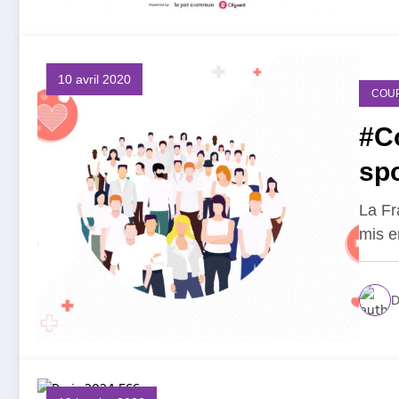
10 avril 2020
COU
#Co
spo
La Fr
mis e
D