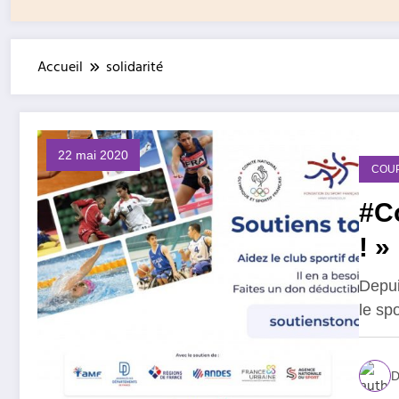
Accueil
solidarité
22 mai 2020
COU
#Co
! »
Depui
le spo
D