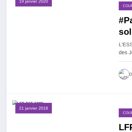
19 janvier 2020
COU
#Pa
sol
L'ESS
des J
D
21 janvier 2018
COU
LFP