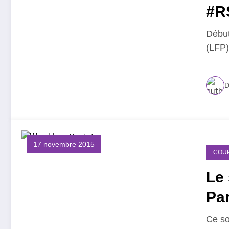
#R
Début
(LFP)
D
17 novembre 2015
COU
Le 
Par
Ce so