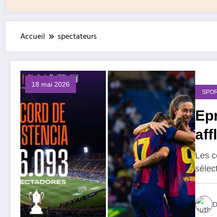
Accueil
spectateurs
18 mai 2026
SPOR
Ep
aff
Les c
sélec
D