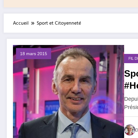
Accueil
Sport et Citoyenneté
18 mars 2015
FIL 
Spo
#H
Depui
Prési
D