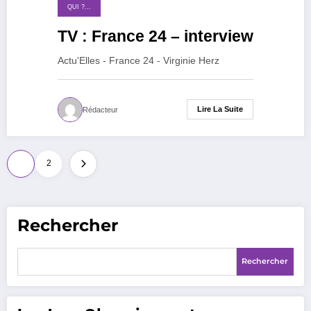
24 janvier 2015
QUI ?...
TV : France 24 – interview
Actu'Elles - France 24 - Virginie Herz
Lire La Suite
Rédacteur
Pagination
1
2
des
publications
Rechercher
Rechercher