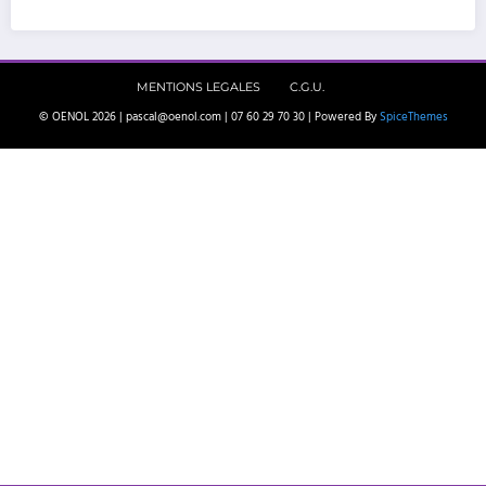
MENTIONS LEGALES
C.G.U.
© OENOL 2026 | pascal@oenol.com | 07 60 29 70 30 | Powered By
SpiceThemes