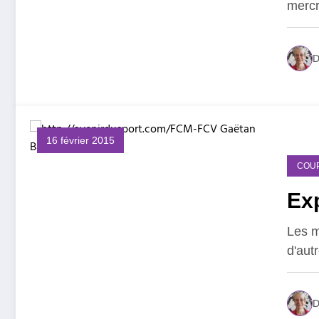
mercr
D
16 février 2015
COU
Exp
Les m
d'aut
D