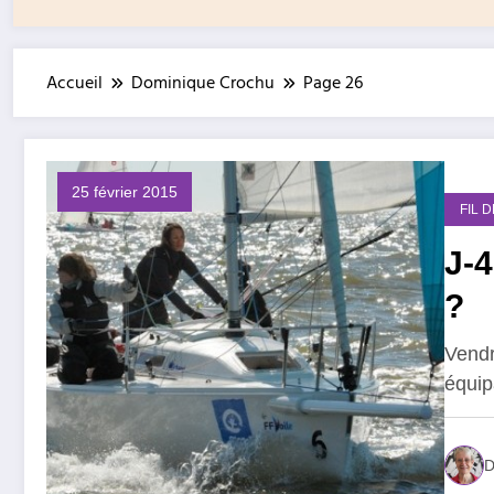
Accueil
Dominique Crochu
Page 26
25 février 2015
FIL 
J-4 : Women’s Cup 
?
Vendr
équip
D