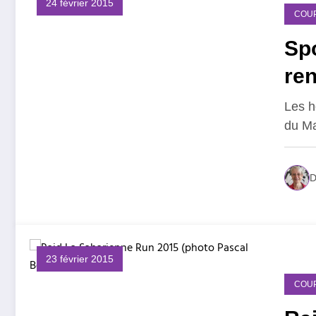
24 février 2015
COU
Spo
re
Les h
du M
D
23 février 2015
COU