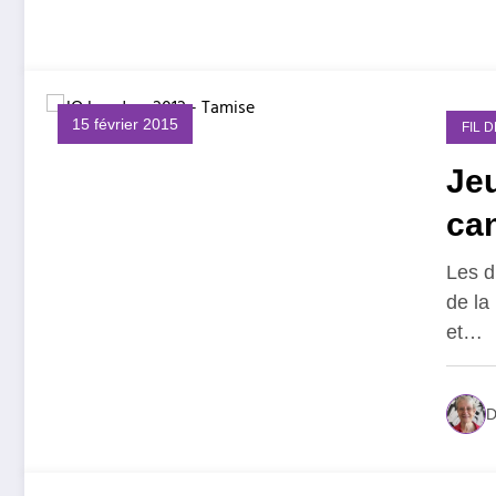
15 février 2015
FIL 
Je
can
Les d
de la
et…
D