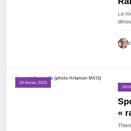
Ra
La no
dérou
D
18 février 2015
SPOR
Spo
« r
Thierr