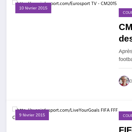
10 février 2015
COU
CM
de
Après
footb
D
9 février 2015
COU
FIF