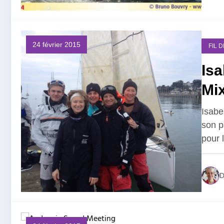
24 février 2015
FIL 
Isa
Mix
Isabe
son p
pour 
D