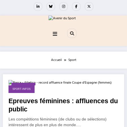
Aller
au
contenu
Accueil
Sport
18 mai 2026
SPORT-INFOS
Epreuves féminines : affluences du
public
Les compétitions féminines (de clubs ou de sélections)
intéressent de plus en plus de monde.…