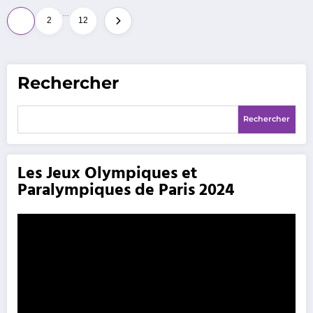
Pagination
…
1
2
12
des
publications
Rechercher
Rechercher
Les Jeux Olympiques et
Paralympiques de Paris 2024