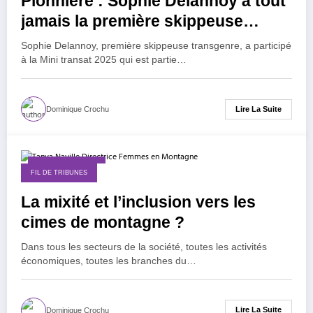
Pionnière : Sophie Delannoy à tout
jamais la première skippeuse
transgenre à avoir « fait la mini-
Sophie Delannoy, première skippeuse transgenre, a participé
transat » !
à la Mini transat 2025 qui est partie…
Lire La Suite
Dominique Crochu
2 novembre 2025
FIL DE TRIBUNES
La mixité et l’inclusion vers les
cimes de montagne ?
Dans tous les secteurs de la société, toutes les activités
économiques, toutes les branches du…
Lire La Suite
Dominique Crochu