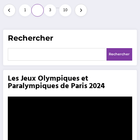
Pagination
…
1
2
3
10
des
publications
Rechercher
Rechercher
Les Jeux Olympiques et
Paralympiques de Paris 2024