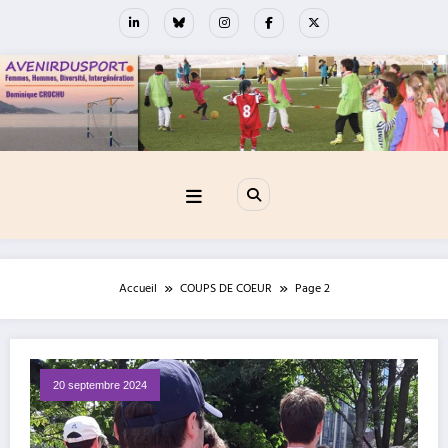
Aller
au
contenu
Accueil
COUPS DE COEUR
Page 2
20 septembre 2024