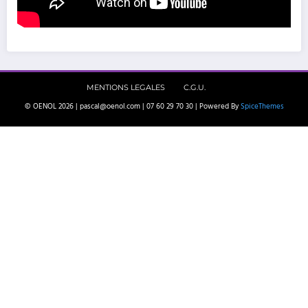
MENTIONS LEGALES
C.G.U.
© OENOL 2026 | pascal@oenol.com | 07 60 29 70 30 | Powered By
SpiceThemes