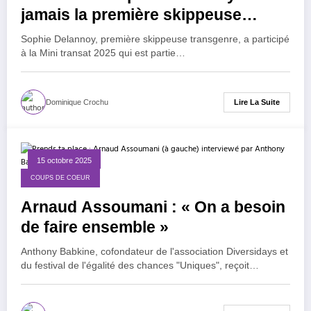
jamais la première skippeuse
transgenre à avoir « fait la mini-
Sophie Delannoy, première skippeuse transgenre, a participé
transat » !
à la Mini transat 2025 qui est partie…
Lire La Suite
Dominique Crochu
15 octobre 2025
COUPS DE COEUR
Arnaud Assoumani : « On a besoin
de faire ensemble »
Anthony Babkine, cofondateur de l'association Diversidays et
du festival de l'égalité des chances "Uniques", reçoit…