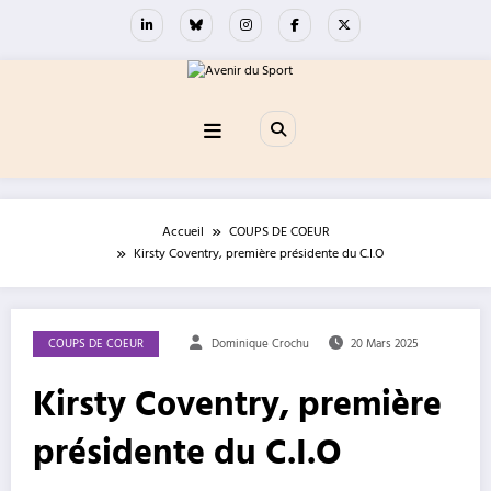
Aller
au
contenu
Accueil
COUPS DE COEUR
Kirsty Coventry, première présidente du C.I.O
COUPS DE COEUR
Dominique Crochu
20 Mars 2025
Kirsty Coventry, première
présidente du C.I.O