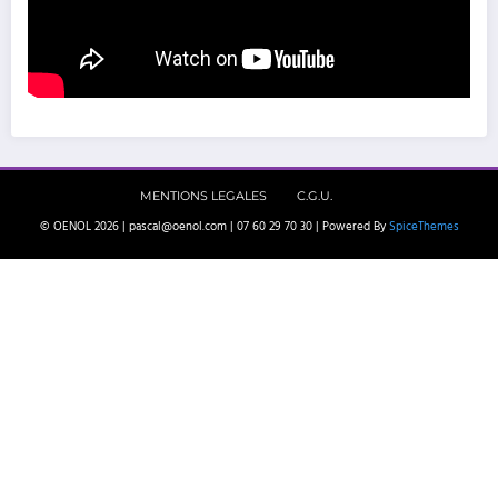
MENTIONS LEGALES
C.G.U.
© OENOL 2026 | pascal@oenol.com | 07 60 29 70 30 | Powered By
SpiceThemes