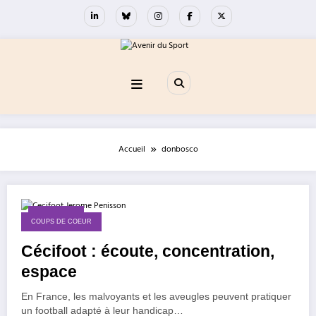
Aller
au
contenu
Accueil
donbosco
1 mai 2017
COUPS DE COEUR
Cécifoot : écoute, concentration,
espace
En France, les malvoyants et les aveugles peuvent pratiquer
un football adapté à leur handicap…