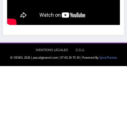
MENTIONS LEGALES
C.G.U.
© OENOL 2026 | pascal@oenol.com | 07 60 29 70 30 | Powered By
SpiceThemes