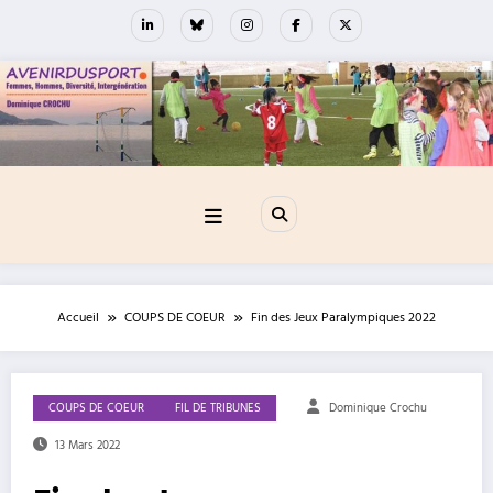
Aller
au
contenu
Accueil
COUPS DE COEUR
Fin des Jeux Paralympiques 2022
COUPS DE COEUR
FIL DE TRIBUNES
Dominique Crochu
13 Mars 2022