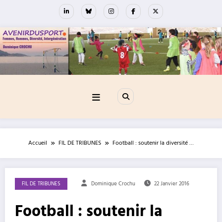
Aller
au
contenu
Accueil
FIL DE TRIBUNES
Football : soutenir la diversité …
FIL DE TRIBUNES
Dominique Crochu
22 Janvier 2016
Football : soutenir la