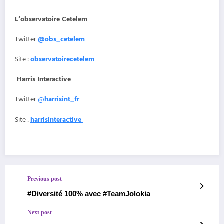
L’observatoire Cetelem
Twitter
@
obs_cetelem
Site :
observatoirecetelem
Harris Interactive
Twitter
@
harrisint_fr
Site :
harrisinteractive
Previous post
#Diversité 100% avec #TeamJolokia
Next post