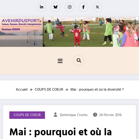
Aller
au
contenu
Accueil
COUPS DE COEUR
Mai : pourquoi et où la diversité ?
COUPS DE COEUR
Dominique Crochu
24 Février 2016
Mai : pourquoi et où la