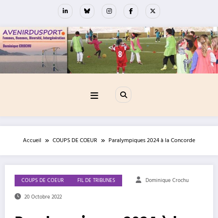
Aller
au
contenu
Accueil
COUPS DE COEUR
Paralympiques 2024 à la Concorde
COUPS DE COEUR
FIL DE TRIBUNES
Dominique Crochu
20 Octobre 2022