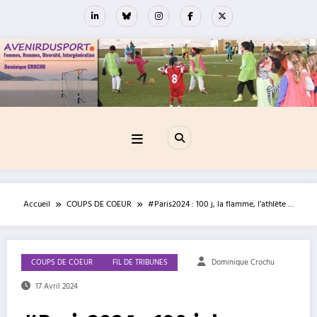
Aller
au
contenu
Accueil
COUPS DE COEUR
#Paris2024 : 100 j, la flamme, l’athlète …
COUPS DE COEUR
FIL DE TRIBUNES
Dominique Crochu
17 Avril 2024