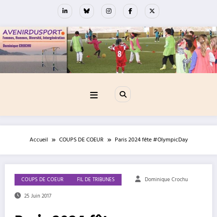
Aller
au
contenu
Accueil
COUPS DE COEUR
Paris 2024 fête #OlympicDay
COUPS DE COEUR
FIL DE TRIBUNES
Dominique Crochu
25 Juin 2017