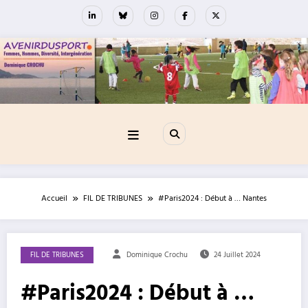
Aller
au
contenu
Accueil
FIL DE TRIBUNES
#Paris2024 : Début à … Nantes
FIL DE TRIBUNES
Dominique Crochu
24 Juillet 2024
#Paris2024 : Début à …